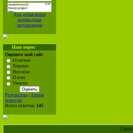
Для добавления
необходима
авторизация
Наш опрос
Оцените мой сайт
Отлично
Хорошо
Неплохо
Плохо
Ужасно
Результаты
|
Архив
опросов
Всего ответов:
145
Copyr