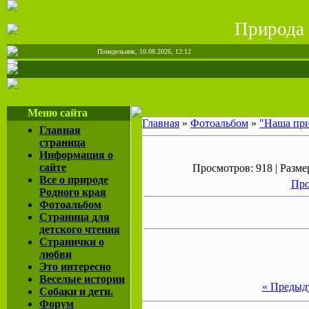
Природа
Понедельник, 10.08.2026, 12:12
Меню сайта
Главная
»
Фотоальбом
»
"Наша пр
Главная
страница
Информация о
сайте
Просмотров: 918 | Размер
Все о природе
Про
Родного края
Фотоальбом
Страница для
детского чтения
Странички о
любви
Это интересно
Веселые истории
« Предыд
Собаки и дети.
Форум