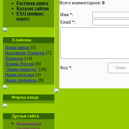
Всего комментариев:
0
Гостевая книга
Каталог сайтов
FAQ (вопрос/
Имя *:
ответ)
Email *:
Альбомы
Наша школа
[5]
Население Планеты
[7]
Приколы
[14]
Храмы России
[9]
Код *:
"Наша природа"
[26]
Наши поделки
[3]
Наши любимцы
[8]
Форма входа
Друзья сайта
Иващенковская
средняя школа