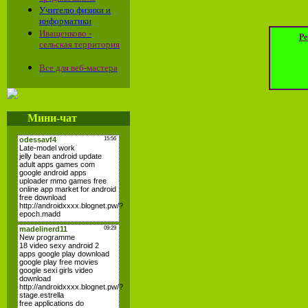
Учителю физики и
информатики
Иващенково -
Ре
сельская территория
Все для веб-мастера
Мини-чат