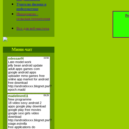
Учителю физики и
информатики
Иващенково -
Ре
сельская территория
Все для веб-мастера
Мини-чат