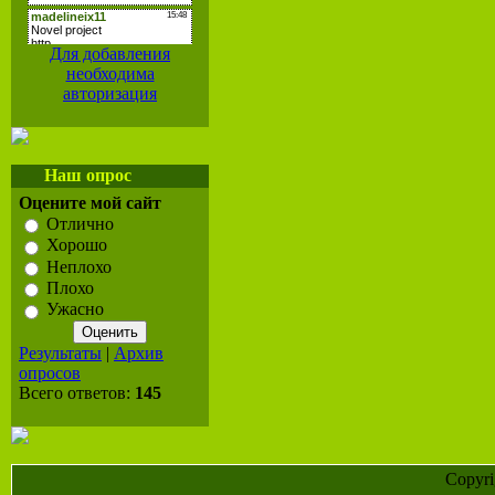
Для добавления
необходима
авторизация
Наш опрос
Оцените мой сайт
Отлично
Хорошо
Неплохо
Плохо
Ужасно
Результаты
|
Архив
опросов
Всего ответов:
145
Copyr