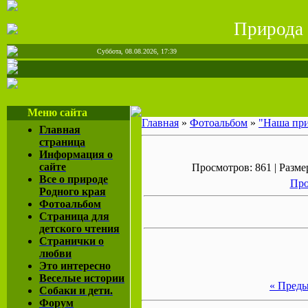
Природа
Суббота, 08.08.2026, 17:39
Меню сайта
Главная
»
Фотоальбом
»
"Наша пр
Главная
страница
Информация о
сайте
Просмотров: 861 | Размер
Все о природе
Про
Родного края
Фотоальбом
Страница для
детского чтения
Странички о
любви
Это интересно
Веселые истории
« Пред
Собаки и дети.
Форум