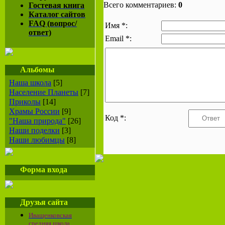
Всего комментариев:
0
Гостевая книга
Каталог сайтов
FAQ (вопрос/
Имя *:
ответ)
Email *:
Альбомы
Наша школа
[5]
Население Планеты
[7]
Приколы
[14]
Храмы России
[9]
Код *:
"Наша природа"
[26]
Наши поделки
[3]
Наши любимцы
[8]
Форма входа
Друзья сайта
Иващенковская
средняя школа