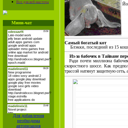
Все для веб-мастера
Йо
Мини-чат
Самый богатый кот
Блэкки, последний из 15 ко
Из-за бабочек в Тайване
пер
Ради почти миллиона бабочек
скоростного шоссе. Как предпол
трассой натянут защитную сеть,
Для добавления
необходима
авторизация