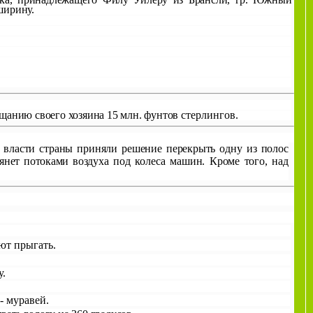
 ширину.
ща­
нию своего хозяина 15 млн. фунтов
стерлингов.
влас­
ти страны приняли решение пере­крыть одну из полос
янет потоками возду­
ха под колеса машин. Кроме того,
над
ют прыгать.
у.
- муравей.