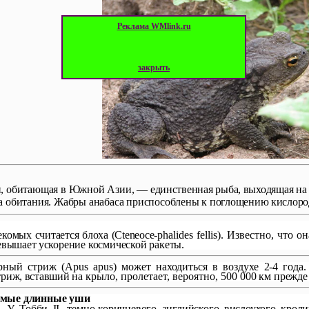
Реклама WMlink.ru
закрыть
ун, обитающая в Южной Азии, —
единственная рыба, выходящая н
а обитания. Жабры анабаса приспособлены к
поглощению кислород
комых считается блоха (
Cteneoce
-
phalides fellis
). Известно, что он
евышает уско­
рение космической ракеты.
рный стриж (
Apus
apus
) мо­
жет находиться в воздухе 2-4 года
стриж, вставший
на крыло, пролетает, вероятно,
500 000 км прежд
мые длинные уши
 Тобби
II
, темно-коричневого английского вислоухого кро