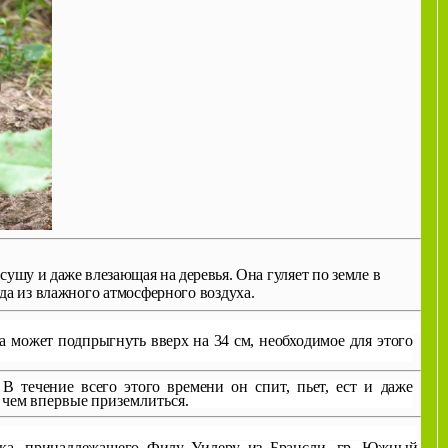
а
сушу и даже влезающая на деревья.
Она гуляет по земле в
а из влажно­го атмосферного воздуха.
а
может подпрыгнуть вверх на 34 см,
необходимое для этого
.
В течение всего этого времени он
спит, пьет, ест и даже
е чем впервые
приземлиться.
лика, принадлежащего Филу Уилеру из Брансли, гр. Южный