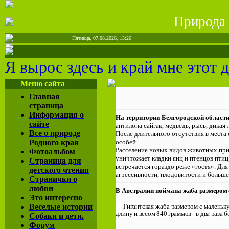
Природа 
Пятница, 07.08.2026, 13:26
Я вырос здесь и край мне этот 
Меню сайта
Главная
страница
Информация о
На территории Белгородской област
сайте
антилопа сайгак, медведь, рысь, дикая
Все о природе
После длительного отсутствия в места 
особей.
Родного края
Расселение новых видов животных при
Фотоальбом
уничтожает кладки яиц и птенцов птиц
Страница для
встречается гораздо реже «гостя». Дл
детского чтения
агрессивности, плодовитости и больш
Странички о
любви
В Австралии поймана
жаба размером 
Это интересно
Гигантская жаба размером с ма­лень
Веселые истории
дли­
ну и весом 840 граммов - в два раза
б
Собаки и дети.
Форум