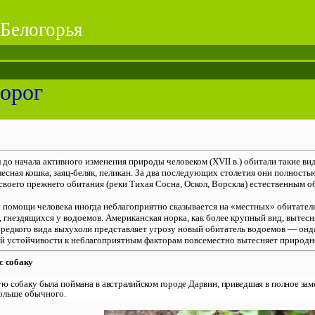
Белогорья
дорог
и
до начала активного изменения природы человеком (XVII в.) обитали такие вид
 лесная кошка, заяц-беляк, пеликан. За два последующих столетия они полность
своего прежнего обитания (реки Тихая Сосна, Оскол, Ворскла) естественным об
 помощи человека иногда неблагоприятно сказывается на «местных» обитателя
, гнездящихся у водоемов. Американская норка, как более крупный вид, вытесн
я редкого вида выхухоли представляет угрозу новый обитатель водоемов — он
ей устойчивости к неблагоприятным факторам повсеместно вытесняет природн
с собаку
кую собаку была поймана в
австралийском городе Дарвин, при­ведшая в полное за
ольше обычного.