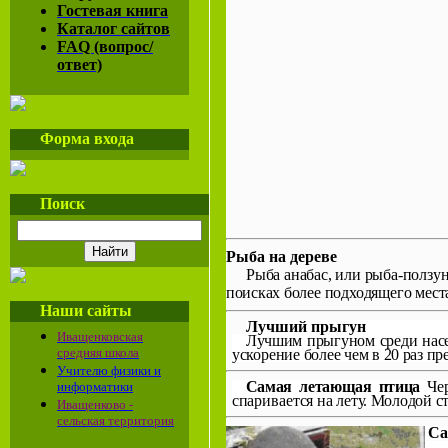
Гостевая книга
Каталог сайтов
FAQ (вопрос/
ответ)
Форма входа
Поиск
Рыба на дереве
Рыба анабас, или рыба-полз
поисках бо­
лее подходящего мест
Наши сайты
Лучший прыгун
Иващенковская
Лучшим прыгуном среди насе­
средняя школа
ускорение
более чем в 20 раз пр
Учителю физики и
Самая летающая птица
Че
информатики
спаривается
на лету. Молодой 
Иващенково -
сельская территория
Са
У