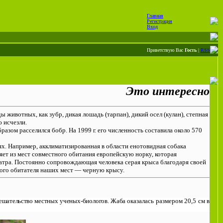
Главная
Регистрация
Вход
Приветствую Вас
Гость
|
RSS
Это интересно
ы животных, как зубр, дикая лошадь (тарпан), дикий осел (кулан), степная
ю исчезли.
разом расселился бобр. На 1999 г. его численность составила около 570
х. Например, акклиматизированная в области енотовидная собака
яет из мест совместного обитания европейскую норку, которая
датра. Постоянно сопровождающая человека серая крыса благодаря своей
ого обитателя наших мест — черную крысу.
мешательство
местных ученых-биологов. Жаба
оказалась размером 20,5 см в