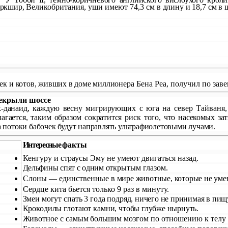
ркшир, Ве­
ликобритания, уши имеют 74,3 см
в длину и 18,7 см в
шек
и котов, живших в доме миллионе­
ра Бена
Pea
, получил по заве
екрыли шоссе
-
данаид, каждую весну мигрирую­
щих с юга на север Тайваня, 
агается, таким образом сократится риск того, что
насекомых зат
а потоки бабочек будут направлять ультрафиолетовыми лучами.
Интересные
факты
Кенгуру и страусы Эму не умеют двигаться назад.
Дельфины спят с одним от­
крытым глазом.
Слоны — единственные в
мире животные, которые не уме­
Сердце кита бьется только 9 раз в минуту.
Змеи могут спать 3 года под­
ряд, ничего не принимая в пищ
Крокодилы глотают камни,
чтобы глубже нырнуть.
Животное с самым большим
мозгом по отношению к телу 