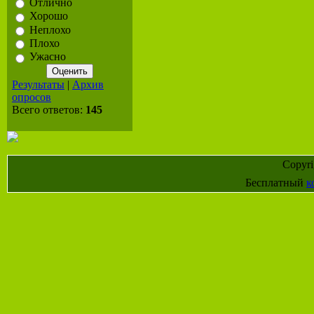
Отлично
Хорошо
Неплохо
Плохо
Ужасно
Результаты
|
Архив
опросов
Всего ответов:
145
Copyr
Бесплатный
к