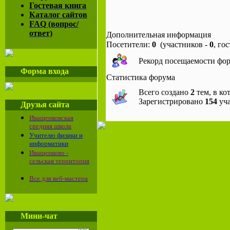
Гостевая книга
Каталог сайтов
FAQ (вопрос/
ответ)
Дополнительная информация
Посетители:
0
(участников -
0
, го
Рекорд посещаемости фо
Форма входа
Статистика форума
Всего создано
2
тем, в ко
Зарегистрировано
154
уча
Друзья сайта
Иващенковская
средняя школа
Учителю физики и
информатики
Иващенково -
сельская территория
Все для веб-мастера
Мини-чат