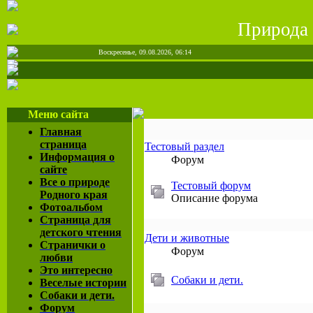
Природа 
Воскресенье, 09.08.2026, 06:14
Меню сайта
Главная
страница
Тестовый раздел
Информация о
Форум
сайте
Все о природе
Тестовый форум
Родного края
Описание форума
Фотоальбом
Страница для
детского чтения
Дети и животные
Странички о
Форум
любви
Это интересно
Собаки и дети.
Веселые истории
Собаки и дети.
Форум