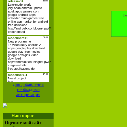
Ре
Для добавления
необходима
авторизация
Наш опрос
Оцените мой сайт