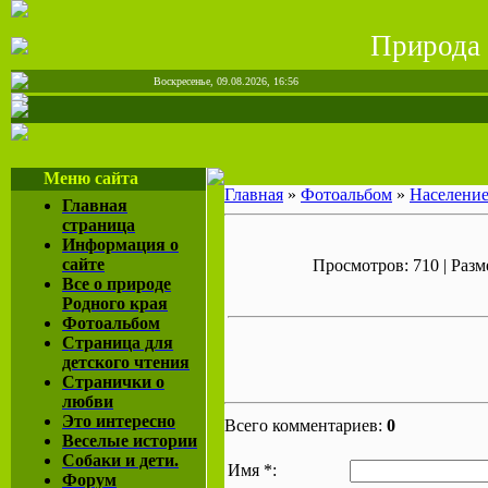
Природа
Воскресенье, 09.08.2026, 16:56
Меню сайта
Главная
»
Фотоальбом
»
Населени
Главная
страница
Информация о
сайте
Просмотров: 710 | Разме
Все о природе
Родного края
Фотоальбом
Страница для
детского чтения
Странички о
любви
Это интересно
Всего комментариев:
0
Веселые истории
Собаки и дети.
Имя *:
Форум