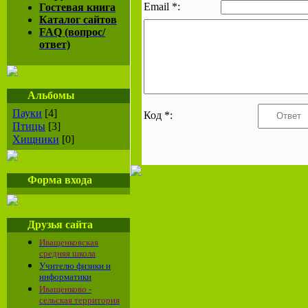
Email *:
Гостевая книга
Каталог сайтов
FAQ (вопрос/
ответ)
Альбомы
Пауки
[4]
Код *:
Птицы
[3]
Хищники
[0]
Форма входа
Друзья сайта
Иващенковская
средняя школа
Учителю физики и
информатики
Иващенково -
сельская территория