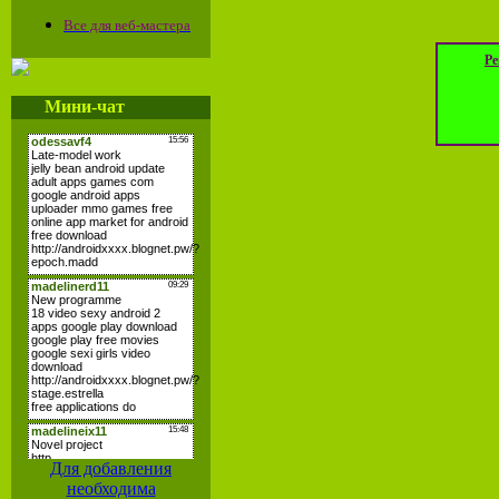
Все для веб-мастера
Ре
Мини-чат
Для добавления
необходима