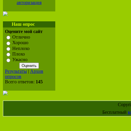
авторизация
Наш опрос
Оцените мой сайт
Отлично
Хорошо
Неплохо
Плохо
Ужасно
Результаты
|
Архив
опросов
Всего ответов:
145
Copyr
Бесплатный
к