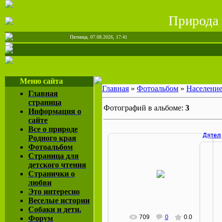
Природа
Пятница, 07.08.2026, 17:41
Меню сайта
Главная
»
Фотоальбом
»
Населени
Главная
страница
Фотографий в альбоме:
3
Информация о
сайте
Все о природе
Дятел
Родного края
Фотоальбом
Страница для
детского чтения
14.12.2007
Странички о
любви
agol
Это интересно
Веселые истории
Собаки и дети.
709
0
0.0
Форум