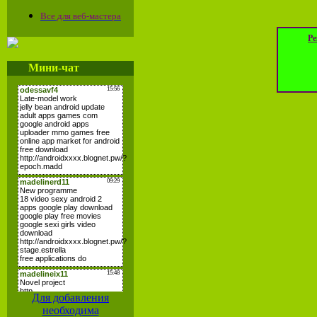
Все для веб-мастера
Ре
Мини-чат
Для добавления
необходима