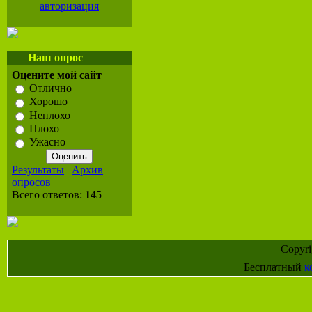
авторизация
Наш опрос
Оцените мой сайт
Отлично
Хорошо
Неплохо
Плохо
Ужасно
Результаты
|
Архив
опросов
Всего ответов:
145
Copyr
Бесплатный
к