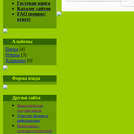
Гостевая книга
Каталог сайтов
FAQ (вопрос/
ответ)
Альбомы
Пауки
[4]
Птицы
[3]
Хищники
[0]
Форма входа
Друзья сайта
Иващенковская
средняя школа
Учителю физики и
информатики
Иващенково -
сельская территория