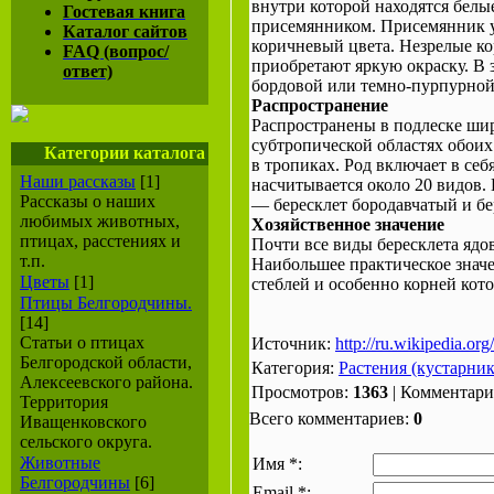
внутри которой находятся белы
Гостевая книга
присемянником. Присемянник у
Каталог сайтов
коричневый цвета. Незрелые к
FAQ (вопрос/
приобретают яркую окраску. В 
ответ)
бордовой или темно-пурпурной
Распространение
Распространены в подлеске ши
субтропической областях обои
Категории каталога
в тропиках. Род включает в себ
Наши рассказы
[1]
насчитывается около 20 видов.
Рассказы о наших
— бересклет бородавчатый и бе
любимых животных,
Хозяйственное значение
птицах, расстениях и
Почти все виды бересклета ядо
т.п.
Наибольшее практическое значе
Цветы
[1]
стеблей и особенно корней кот
Птицы Белгородчины.
[14]
Статьи о птицах
Источник:
http://ru.wikipedia.org
Белгородской области,
Категория:
Растения (кустарник
Алексеевского района.
Просмотров:
1363
| Комментар
Территория
Всего комментариев:
0
Иващенковского
сельского округа.
Животные
Имя *:
Белгородчины
[6]
Email *: