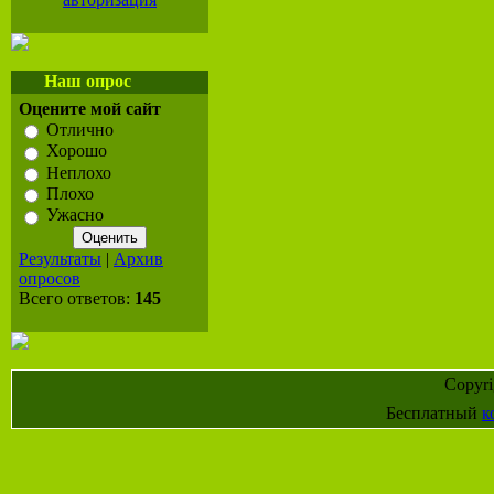
Наш опрос
Оцените мой сайт
Отлично
Хорошо
Неплохо
Плохо
Ужасно
Результаты
|
Архив
опросов
Всего ответов:
145
Copyr
Бесплатный
к