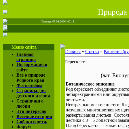
Природа 
Пятница, 07.08.2026, 00:13
Меню сайта
Главная
»
Статьи
»
Растения (ку
Главная
страница
Бересклет
Информация о
сайте
(лат. Euоny
Все о природе
Родного края
Ботаническое описание
Фотоальбом
Род бересклет объединяет лист
Страница для
четырехгранными или округлым
детского чтения
листьями.
Странички о
Невзрачные мелкие цветки, бл
любви
пазушных многоцветковых щитк
Это интересно
развертывания листьев. Состоя
Веселые истории
пестика с 3—5-лопастной завяз
Собаки и дети.
Плод бересклета — кожистая, с
Форум