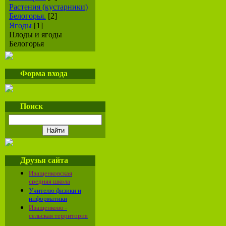
Растения (кустарники)
Белогорья.
[2]
Ягоды
[1]
Плоды и ягоды
Белогорья
Форма входа
Поиск
Друзья сайта
Иващенковская
средняя школа
Учителю физики и
информатики
Иващенково -
сельская территория