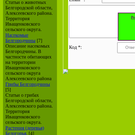
Статьи о животных
Белгородской области,
Алексеевского района.
Ре
Территория
Иващенковского
сельского округа.
Насекомые
Белгородчины
[7]
Описание насекомых
Код *:
Белгородчины. В
частности обитающих
на территории
Иващенковского
сельского округа
Алексеевского района
Грибы Белгородчины
[5]
Статьи о грибах
Белгородской области,
Алексеевского района.
Территория
Иващенковского
сельского округа.
Растения (деревья)
Белогорья.
[4]