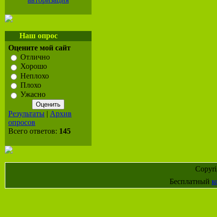
Наш опрос
Оцените мой сайт
Отлично
Хорошо
Неплохо
Плохо
Ужасно
Результаты
|
Архив
опросов
Всего ответов:
145
Copyr
Бесплатный
к