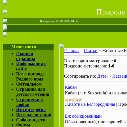
Природа 
Воскресенье, 09.08.2026, 04:34
Меню сайта
Главная
»
Статьи
» Животные Б
Главная
страница
В категории материалов:
6
Информация о
Показано материалов:
1-6
сайте
Все о природе
Сортировать по:
Дате
·
Назва
Родного края
Фотоальбом
Кабан
Страница для
Кабан (лат. Sus scrofa) или дик
детского чтения
Странички о
Животные Белгородчины
|
Про
любви
Это интересно
Веселые истории
Ёж обыкновенный
Собаки и дети.
Обыкновенный, или европейск
Форум