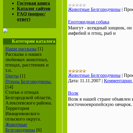
Гостевая книга
Каталог сайтов
Животные Белгородчины
|
Про
FAQ (вопрос/
ответ)
Енотовидная собака
Мангут - всеядный хищник, он
амфибий и птиц, рыб и
Категории каталога
Наши рассказы
[1]
Рассказы о наших
любимых животных,
птицах, расстениях и
т.п.
Животные Белгородчины
|
Про
Цветы
[1]
Дата:
11.11.2007
|
Комментарии 
Птицы Белгородчины.
[14]
Статьи о птицах
Волк
Белгородской области,
Волк в нашей стране объявлен 
Алексеевского района.
восточноевропейскую овчарок.
Территория
Иващенковского
сельского округа.
Животные
Белгородчины
[6]