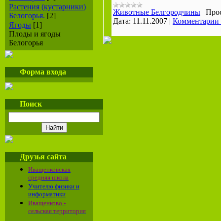
Растения (кустарники)
Животные Белгородчины
|
Про
Белогорья.
[2]
Дата:
11.11.2007
|
Комментарии 
Ягоды
[1]
Плоды и ягоды
Белогорья
Форма входа
Поиск
Друзья сайта
Иващенковская
средняя школа
Учителю физики и
информатики
Иващенково -
сельская территория