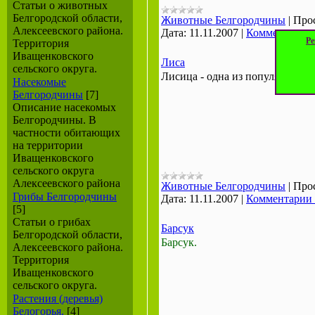
Статьи о животных
Белгородской области,
Животные Белгородчины
|
Про
Алексеевского района.
Дата:
11.11.2007
|
Комментарии 
Ре
Территория
Иващенковского
Лиса
сельского округа.
Лисица - одна из популярных г
Насекомые
Белгородчины
[7]
Описание насекомых
Белгородчины. В
частности обитающих
на территории
Иващенковского
сельского округа
Алексеевского района
Животные Белгородчины
|
Про
Грибы Белгородчины
Дата:
11.11.2007
|
Комментарии 
[5]
Статьи о грибах
Барсук
Белгородской области,
Барсук.
Алексеевского района.
Территория
Иващенковского
сельского округа.
Растения (деревья)
Белогорья.
[4]