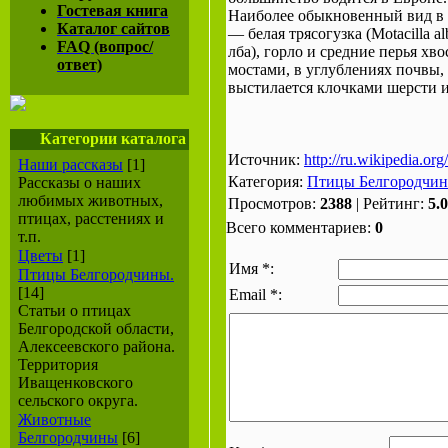
Гостевая книга
Наиболее обыкновенный вид в 
Каталог сайтов
— белая трясогузка (Motacilla a
FAQ (вопрос/
лба), горло и средние перья хво
ответ)
мостами, в углублениях почвы, 
выстилается клочками шерсти и
Категории каталога
Источник:
http://ru.wikipedia.org
Наши рассказы
[1]
Категория:
Птицы Белгородчин
Рассказы о наших
любимых животных,
Просмотров:
2388
| Рейтинг:
5.0
птицах, расстениях и
Всего комментариев:
0
т.п.
Цветы
[1]
Имя *:
Птицы Белгородчины.
[14]
Email *:
Статьи о птицах
Белгородской области,
Алексеевского района.
Территория
Иващенковского
сельского округа.
Животные
Белгородчины
[6]