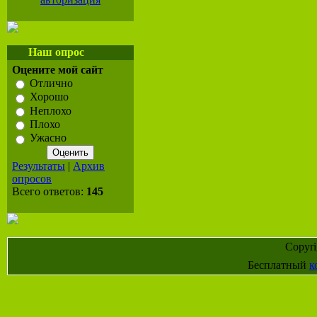
Наш опрос
Оцените мой сайт
Отлично
Хорошо
Неплохо
Плохо
Ужасно
Результаты
|
Архив
опросов
Всего ответов:
145
Copyr
Бесплатный
к