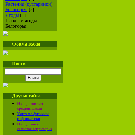
Растения (кустарники)
Белогорья.
[2]
Ягоды
[1]
Плоды и ягоды
Белогорья
Форма входа
Поиск
Друзья сайта
Иващенковская
средняя школа
Учителю физики и
информатики
Иващенково -
сельская территория