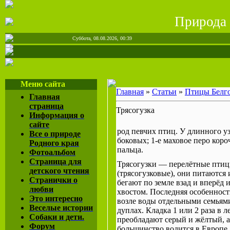
Природа 
Суббота, 08.08.2026, 00:39
Меню сайта
Главная
»
Статьи
»
Птицы Белг
Главная
страница
Трясогузка
Информация о
сайте
род певчих птиц. У длинного уз
Все о природе
боковых; 1-е маховое перо коро
Родного края
пальца.
Фотоальбом
Страница для
Трясогузки — перелётные птицы
детского чтения
(трясогузковые), они питаются
Странички о
бегают по земле взад и вперёд
любви
хвостом. Последняя особенност
Это интересно
возле воды отдельными семьями
Веселые истории
дуплах. Кладка 1 или 2 раза в 
Собаки и дети.
преобладают серый и жёлтый, а
Форум
большинство водится в Европе.