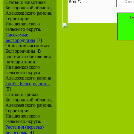
Код *:
Статьи о животных
Белгородской области,
Алексеевского района.
Ре
Территория
Иващенковского
сельского округа.
Насекомые
Белгородчины
[7]
Описание насекомых
Белгородчины. В
частности обитающих
на территории
Иващенковского
сельского округа
Алексеевского района
Грибы Белгородчины
[5]
Статьи о грибах
Белгородской области,
Алексеевского района.
Территория
Иващенковского
сельского округа.
Растения (деревья)
Белогорья.
[4]