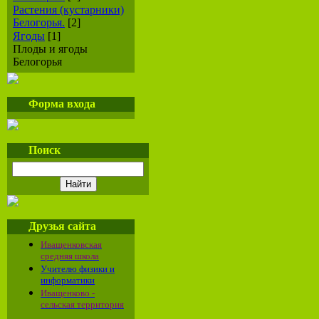
Растения (кустарники)
Белогорья.
[2]
Ягоды
[1]
Плоды и ягоды
Белогорья
Форма входа
Поиск
Друзья сайта
Иващенковская
средняя школа
Учителю физики и
информатики
Иващенково -
сельская территория