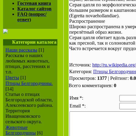
Гостевая книга
Серая цапля по морфологически
Каталог сайтов
большим размером и каштаново
FAQ (вопрос/
(Egretta novaehollandiae).
ответ)
Распространение
Широко распространена в умере
перелётный образ жизни.
Серая цапля обитает вдоль разл
Категории каталога
как пресной, так и солоноватой
Часто встречается вокруг прудо
Наши рассказы
[1]
Рассказы о наших
любимых животных,
Источник:
http://ru.wikipedia.org
птицах, расстениях и
Категория:
Птицы Белгородчин
т.п.
Цветы
[1]
Просмотров:
1377
| Рейтинг:
0.0
Птицы Белгородчины.
Всего комментариев:
0
[14]
Статьи о птицах
Имя *:
Белгородской области,
Алексеевского района.
Email *:
Территория
Иващенковского
сельского округа.
Животные
Белгородчины
[6]