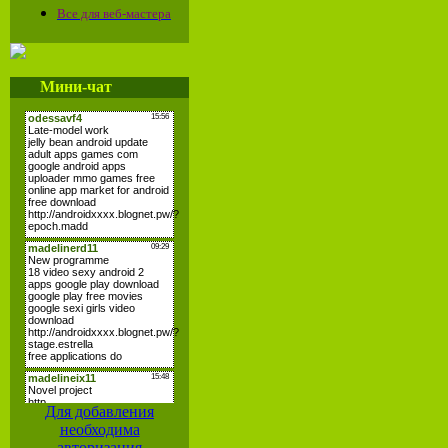
Все для веб-мастера
Мини-чат
Для добавления
необходима
авторизация