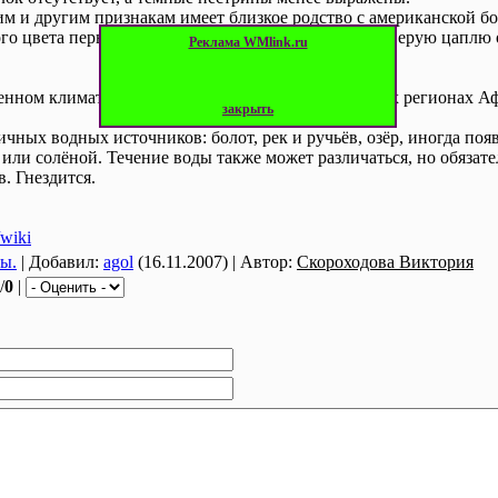
м и другим признакам имеет близкое родство с американской бо
го цвета перьями по бокам и на бёдрах. Иногда за Серую цап
Реклама WMlink.ru
нном климате Европы и Азии, а также в некоторых регионах Аф
закрыть
ичных водных источников: болот, рек и ручьёв, озёр, иногда по
 или солёной. Течение воды также может различаться, но обязат
в. Гнездится.
/wiki
ы.
| Добавил:
agol
(16.11.2007) | Автор:
Скороходова Виктория
/
0
|