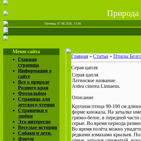
Природа 
Пятница, 07.08.2026, 13:08
Меню сайта
Главная
»
Статьи
»
Птицы Белг
Главная
страница
Серая цапля
Информация о
Серая цапля
сайте
Латинское название
Все о природе
Ardea cinerea Linnaeus.
Родного края
Фотоальбом
Описание
Страница для
детского чтения
Крупная птица 90-100 см длино
Странички о
форме кинжала. На затылке име
любви
грязно-белое, в передней част
Это интересно
серые. Во время периода размн
Веселые истории
Во время полёта можно увидеть
Собаки и дети.
редкими взмахами крыльев. Пол
Форум
серые, затылок сероватый, хох