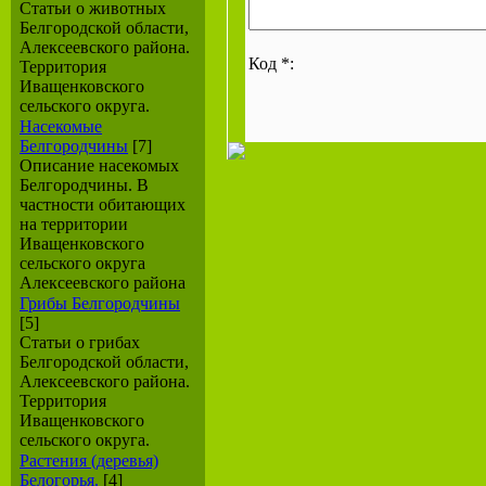
Статьи о животных
Белгородской области,
Алексеевского района.
Код *:
Территория
Иващенковского
сельского округа.
Насекомые
Белгородчины
[7]
Описание насекомых
Белгородчины. В
частности обитающих
на территории
Иващенковского
сельского округа
Алексеевского района
Грибы Белгородчины
[5]
Статьи о грибах
Белгородской области,
Алексеевского района.
Территория
Иващенковского
сельского округа.
Растения (деревья)
Белогорья.
[4]