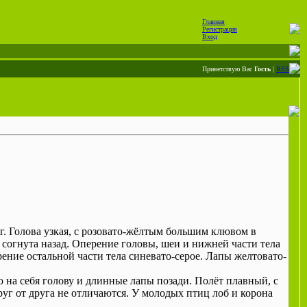
Главная
Регистрация
Вход
Приветствую Вас
Гость
|
RSS
г. Голова узкая, с розовато-жёлтым большим клювом в
согнута назад. Оперение головы, шеи и нижней части тела
ение остальной части тела синевато-серое. Лапы желтовато-
 на себя голову и длинные лапы позади. Полёт плавный, с
уг от друга не отличаются. У молодых птиц лоб и корона