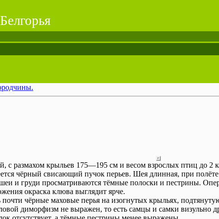
Белгорья
ородчины.
й, с размахом крыльев 175—195 см и весом взрослых птиц до 2 к
ется чёрный свисающий пучок перьев. Шея длинная, при полёте 
и шеи и груди просматриваются тёмные полоски и пестрины. Опер
ожения окраска клюва выглядит ярче.
 почти чёрные маховые перья на изогнутых крыльях, подтянутую
овой диморфизм не выражен, то есть самцы и самки визульно др
олок отсутствует, а тёмные пестрины менее выражены.