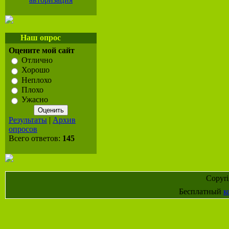
Наш опрос
Оцените мой сайт
Отлично
Хорошо
Неплохо
Плохо
Ужасно
Результаты
|
Архив
опросов
Всего ответов:
145
Copyr
Бесплатный
к