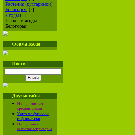
Растения (кустарники)
Белогорья.
[2]
Ягоды
[1]
Плоды и ягоды
Белогорья
Форма входа
Поиск
Друзья сайта
Иващенковская
средняя школа
Учителю физики и
информатики
Иващенково -
сельская территория