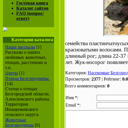
Гостевая книга
Каталог сайтов
FAQ (вопрос/
ответ)
Категории каталога
семейства пластинчатоусых
Наши рассказы
[1]
красноватыми волосами. П
Рассказы о наших
длинный рог; длина 22-37 
любимых животных,
лет. Жук-носорог появляе
птицах, расстениях и
т.п.
Категория:
Насекомые Белгоро
Цветы
[1]
Птицы Белгородчины.
Просмотров:
2377
| Рейтинг:
0.0
[14]
Всего комментариев:
0
Статьи о птицах
Белгородской области,
Имя *:
Алексеевского района.
Территория
Email *:
Иващенковского
сельского округа.
Животные
Белгородчины
[6]