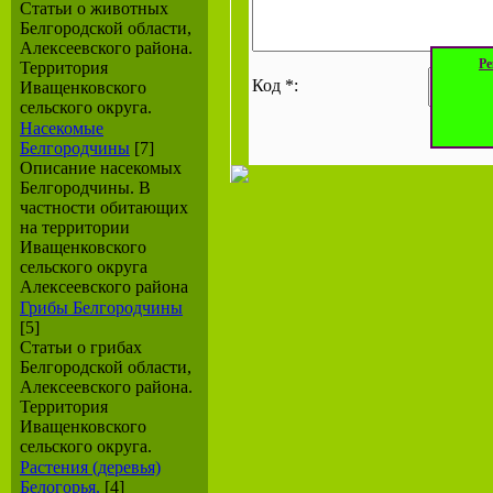
Статьи о животных
Белгородской области,
Алексеевского района.
Ре
Территория
Код *:
Иващенковского
сельского округа.
Насекомые
Белгородчины
[7]
Описание насекомых
Белгородчины. В
частности обитающих
на территории
Иващенковского
сельского округа
Алексеевского района
Грибы Белгородчины
[5]
Статьи о грибах
Белгородской области,
Алексеевского района.
Территория
Иващенковского
сельского округа.
Растения (деревья)
Белогорья.
[4]