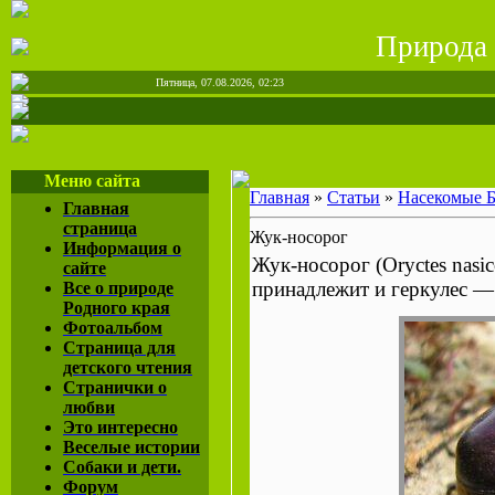
Природа 
Пятница, 07.08.2026, 02:23
Меню сайта
Главная
»
Статьи
»
Насекомые 
Главная
страница
Жук-носорог
Информация о
Жук-носорог (Oryctes nasi
сайте
принадлежит и геркулес — 
Все о природе
Родного края
Фотоальбом
Страница для
детского чтения
Странички о
любви
Это интересно
Веселые истории
Собаки и дети.
Форум