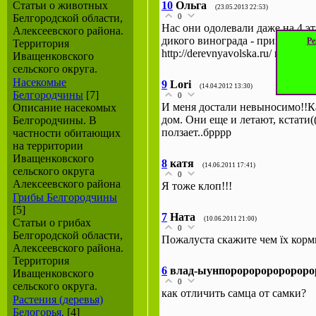
Статьи о животных
10
Ольга
(23.05.2013 22:53)
Белгородской области,
0
Нас они одолевали даже на 4 э
Алексеевского района.
дикого винограда - пришлось ег
Ре
Территория
http://derevnyavolska.ru/ поед
Иващенковского
сельского округа.
Насекомые
9
Lori
(14.04.2012 13:30)
Белгородчины
[7]
0
И меня достали невыносимо!!Ка
Описание насекомых
дом. Они еще и летают, кстати(
Белгородчины. В
ползает..брррр
частности обитающих
на территории
Иващенковского
8
катя
(14.06.2011 17:41)
сельского округа
0
Алексеевского района
Я тоже клоп!!!
Грибы Белгородчины
[5]
7
Ната
(10.06.2011 21:00)
Статьи о грибах
0
Белгородской области,
Пожалуста скажите чем їх корм
Алексеевского района.
Территория
6
влад-ыунпоророророророро
Иващенковского
0
сельского округа.
как отличить самца от самки?
Растения (деревья)
Белогорья.
[4]