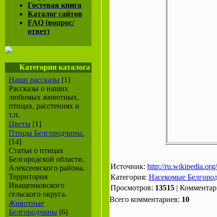
Гостевая книга
Каталог сайтов
FAQ (вопрос/
ответ)
Категории каталога
Наши рассказы
[1]
Рассказы о наших
любимых животных,
птицах, расстениях и
т.п.
Цветы
[1]
Птицы Белгородчины.
[14]
Статьи о птицах
Белгородской области,
Источник:
http://ru.wikipedia.org
Алексеевского района.
Территория
Категория:
Насекомые Белгоро
Иващенковского
Просмотров:
13515
| Коммента
сельского округа.
Всего комментариев:
10
Животные
Белгородчины
[6]