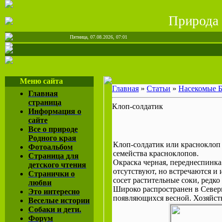
Природа 
Пятница, 07.08.2026, 07:01
Меню сайта
Главная
»
Статьи
»
Насекомые 
Главная
страница
Клоп-солдатик
Информация о
сайте
Все о природе
Родного края
Клоп-солдатик или красноклоп 
Фотоальбом
семейства красноклопов.
Страница для
Окраска черная, переднеспинка
детского чтения
отсутствуют, но встречаются и
Странички о
сосет растительные соки, редк
любви
Широко распространен в Север
Это интересно
появляющихся весной. Хозяйств
Веселые истории
Собаки и дети.
Форум