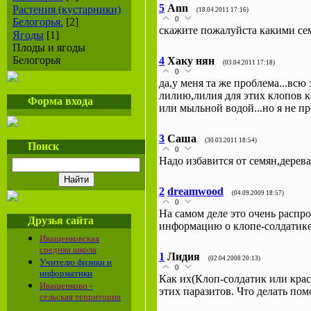
5
Ann
Растения (кустарники)
(18.04.2011 17:16)
0
Белогорья.
[2]
cкажите пожалуйста какими сем
Ягоды
[1]
Плоды и ягоды
Белогорья
4
Хаку нян
(03.04.2011 17:18)
0
да,у меня та же проблема...всю
лилию,лилия для этих клопов ка
Форма входа
или мыльной водой...но я не пр
3
Саша
(30.03.2011 18:54)
Поиск
0
Надо избавится от семян,дерев
2
dreamwood
(04.09.2009 18:57)
0
На самом деле это очень распр
Друзья сайта
информацию о клопе-солдатике м
Иващенковская
средняя школа
1
Лидия
(02.04.2008 20:13)
Учителю физики и
0
информатики
Как их(Клоп-солдатик или крас
Иващенково -
этих паразитов. Что делать помог
сельская территория