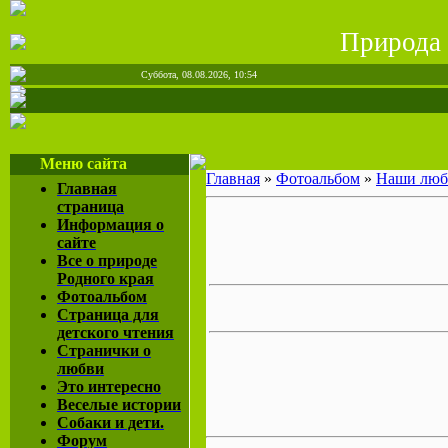
Природа
Суббота, 08.08.2026, 10:54
Меню сайта
Главная
»
Фотоальбом
»
Наши лю
Главная
страница
Информация о
сайте
Все о природе
Родного края
Фотоальбом
Страница для
детского чтения
Странички о
любви
Это интересно
Веселые истории
Собаки и дети.
Форум