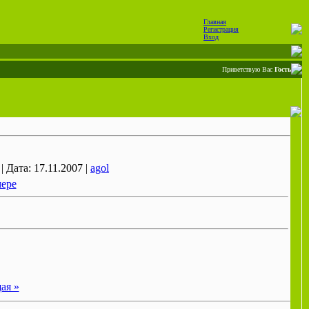
Главная
Регистрация
Вход
Приветствую Вас
Гость
| Дата: 17.11.2007 |
agol
мере
ая »