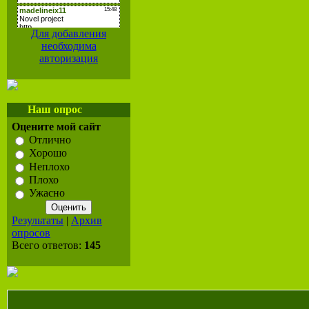
Для добавления
необходима
авторизация
Наш опрос
Оцените мой сайт
Отлично
Хорошо
Неплохо
Плохо
Ужасно
Результаты
|
Архив
опросов
Всего ответов:
145