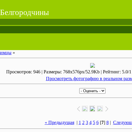
 Белгородчины
бимцы
»
Просмотров: 946 | Размеры: 768x576px/52.9Kb | Рейтинг: 5.0/1 
Просмотреть фотографию в реальном раз
« Предыдущая
|
1
2
3
4
5
6
[
7
]
8
|
Следующ