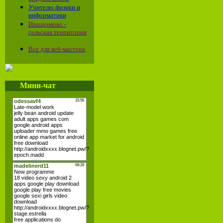
Учителю физики и
информатики
Иващенково -
сельская территория
Все для веб-мастера
Мини-чат