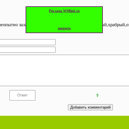
Реклама WMlink.ru
еопытно залазит на крыльцо. Я думаю,что он смелый,храбрый,о
закрыть