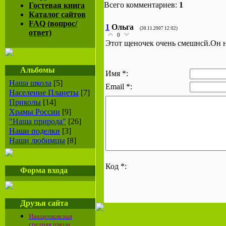
Всего комментариев:
1
Гостевая книга
Каталог сайтов
FAQ (вопрос/
1
Ольга
(30.11.2007 12:02)
ответ)
0
Этот щеночек очень смешнсй.Он н
Альбомы
Имя *:
Наша школа
[5]
Email *:
Население Планеты
[7]
Приколы
[14]
Храмы России
[9]
"Наша природа"
[26]
Наши поделки
[3]
Наши любимцы
[8]
Код *:
Форма входа
Друзья сайта
Иващенковская
средняя школа