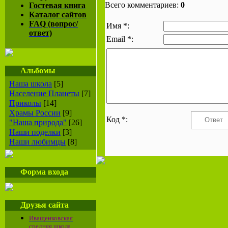
Всего комментариев:
0
Гостевая книга
Каталог сайтов
FAQ (вопрос/
Имя *:
ответ)
Email *:
Альбомы
Наша школа
[5]
Население Планеты
[7]
Приколы
[14]
Храмы России
[9]
Код *:
"Наша природа"
[26]
Наши поделки
[3]
Наши любимцы
[8]
Форма входа
Друзья сайта
Иващенковская
средняя школа