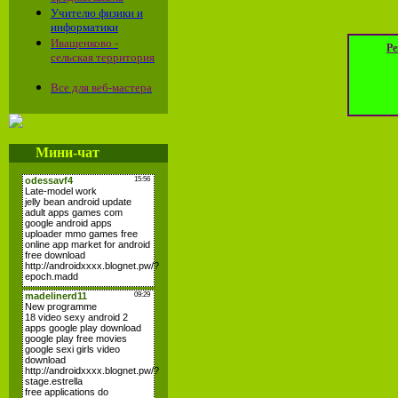
Учителю физики и
информатики
Иващенково -
Ре
сельская территория
Все для веб-мастера
Мини-чат