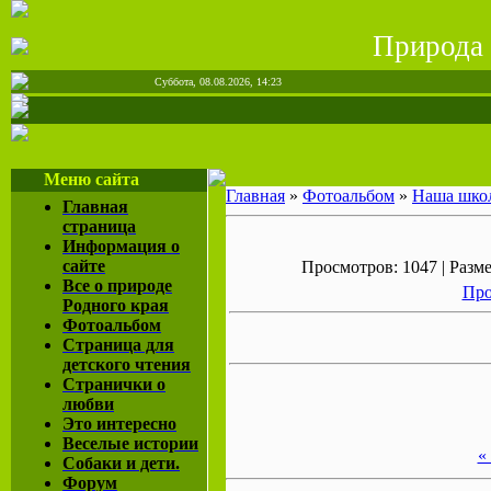
Природа
Суббота, 08.08.2026, 14:23
Меню сайта
Главная
»
Фотоальбом
»
Наша шко
Главная
страница
Информация о
сайте
Просмотров: 1047 | Разме
Все о природе
Про
Родного края
Фотоальбом
Страница для
детского чтения
Странички о
любви
Это интересно
Веселые истории
«
Собаки и дети.
Форум