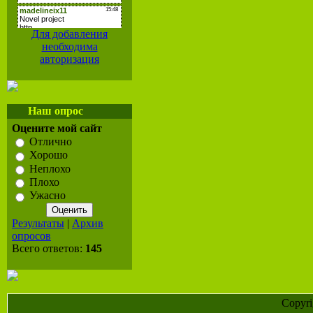
Для добавления
необходима
авторизация
Наш опрос
Оцените мой сайт
Отлично
Хорошо
Неплохо
Плохо
Ужасно
Результаты
|
Архив
опросов
Всего ответов:
145
Copyr