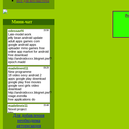
Все для веб-мастера
Ре
Мини-чат
Для добавления
необходима
авторизация