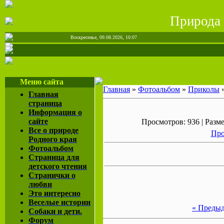
Природа
Воскресенье, 09.08.2026, 10:07
Меню сайта
Главная
»
Фотоальбом
»
Приколы
Главная
страница
Информация о
сайте
Просмотров: 936 | Разме
Все о природе
Про
Родного края
Фотоальбом
Страница для
детского чтения
Странички о
любви
Это интересно
Веселые истории
« Преды
Собаки и дети.
Форум