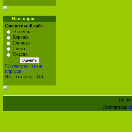
Наш опрос
Оцените мой сайт
Отлично
Хорошо
Неплохо
Плохо
Ужасно
Результаты
|
Архив
опросов
Всего ответов:
145
Copyr
Бесплатный
к