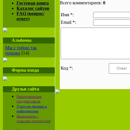
Всего комментариев:
0
Гостевая книга
Каталог сайтов
FAQ (вопрос/
Имя *:
ответ)
Email *:
Альбомы
Мы с тобою так
похожи
[14]
Код *:
Форма входа
Друзья сайта
Иващенковская
средняя школа
Учителю физики и
информатики
Иващенково -
сельская территория