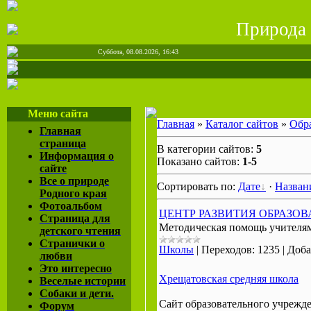
Природа
Суббота, 08.08.2026, 16:43
Меню сайта
Главная
»
Каталог сайтов
»
Обр
Главная
страница
В категории сайтов:
5
Информация о
Показано сайтов:
1-5
сайте
Все о природе
Сортировать по:
Дате
·
Назва
Родного края
Фотоальбом
ЦЕНТР РАЗВИТИЯ ОБРАЗО
Страница для
Методическая помощь учителя
детского чтения
Странички о
Школы
|
Переходов:
1235
|
Доба
любви
Это интересно
Хрещатовская средняя школа
Веселые истории
Собаки и дети.
Сайт образовательного учрежд
Форум