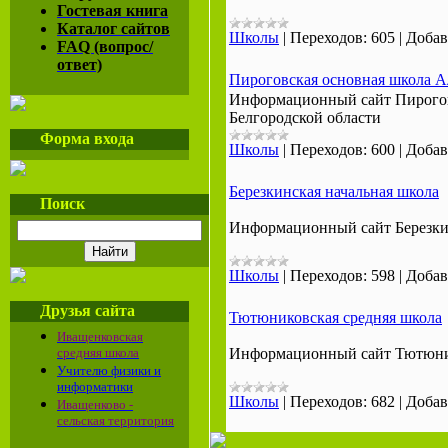
Гостевая книга
Каталог сайтов
Школы
|
Переходов:
605
|
Добав
FAQ (вопрос/
ответ)
Пироговская основная школа А
Информационный сайт Пирогов
Белгородской области
Форма входа
Школы
|
Переходов:
600
|
Добав
Березкинская начальная школа
Поиск
Информационный сайт Березкин
Школы
|
Переходов:
598
|
Добав
Друзья сайта
Тютюниковская средняя школа
Иващенковская
средняя школа
Информационный сайт Тютюни
Учителю физики и
информатики
Школы
|
Переходов:
682
|
Добав
Иващенково -
сельская территория