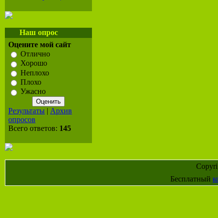
Наш опрос
Оцените мой сайт
Отлично
Хорошо
Неплохо
Плохо
Ужасно
Результаты
|
Архив
опросов
Всего ответов:
145
Copyr
Бесплатный
к