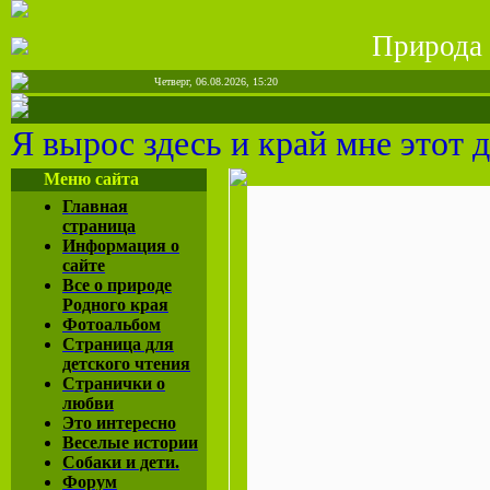
Природа 
Четверг, 06.08.2026, 15:20
Я вырос здесь и край мне этот 
Меню сайта
Главная
страница
Информация о
сайте
Все о природе
Родного края
Фотоальбом
Страница для
детского чтения
Странички о
любви
Это интересно
Веселые истории
Собаки и дети.
Форум