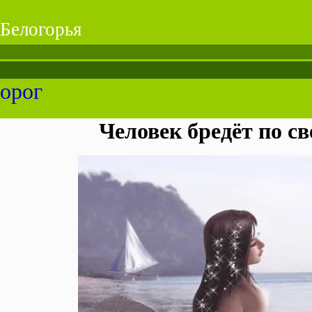
Белогорья
дорог
Человек бредёт по све