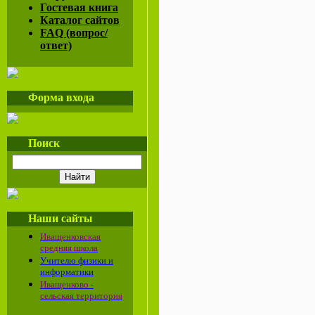
Гостевая книга
Каталог сайтов
FAQ (вопрос/
ответ)
Форма входа
Поиск
Наши сайты
Иващенковская
средняя школа
Учителю физики и
информатики
Иващенково -
сельская территория