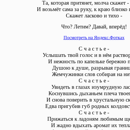
Та, которая притянет, молча скажет - 
И возьмёт сама за руку, к краю близко 
Скажет ласково и тихо -
Что? Летим? Давай, вперёд!
Посмотреть на Яндекс.Фотках
С ч а с т ь е -
Услышать твой голос и в нём раство
И нежность по капельке бережно п
Душою к душе, разрывая грани
Жемчужинки слов собирая на ни
С ч а с т ь е -
Увидеть в глазах изумрудную лас
Коснувшись дыханьем плеча тво
И снова поверить в хрустальную ск
Едва пригубив губ родных колдов
С ч а с т ь е -
Прижаться к ладоням любимым щ
И жадно вдыхать аромат их теп