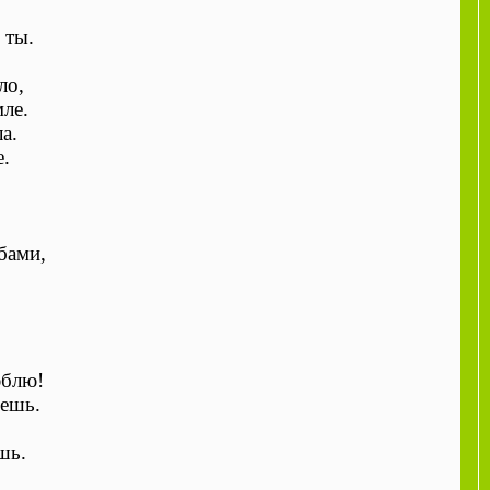
 ты.
ло,
ле.
а.
е.
бами,
юблю!
дешь.
шь.