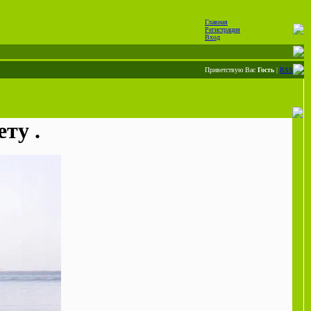
Главная
Регистрация
Вход
Приветствую Вас
Гость
|
RSS
ту .