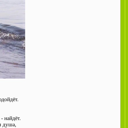
одойдёт.
- найдёт.
я душа,