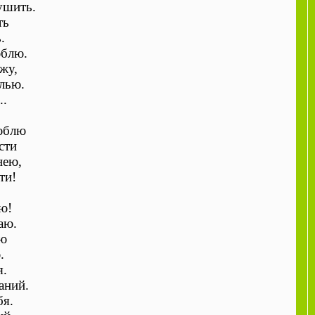
ушить.
ть
.
юблю.
жу,
лью.
..
люблю
сти
нею,
ти!
ю!
аю.
лю
.
я.
аний.
бя.