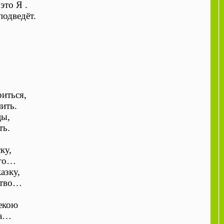
это Я .
подведёт.
риться,
ить.
цы,
ть.
ку,
его…
азку,
ство…
екою
ла…