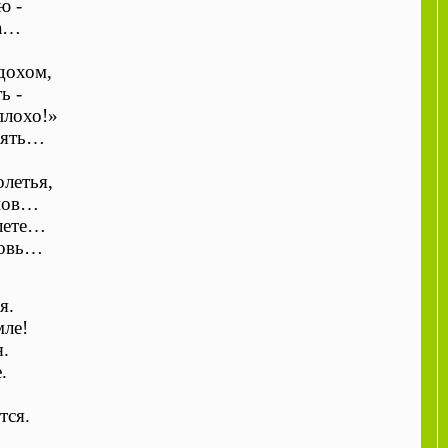
ю -
ла…
дохом,
ь -
плохо!»
унять…
летья,
снов…
лете…
бовь…
я.
мле!
.
.
тся.