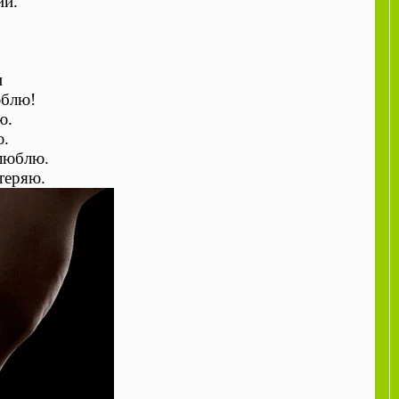
ий.
и
юблю!
ю.
ю.
 люблю.
отеряю.