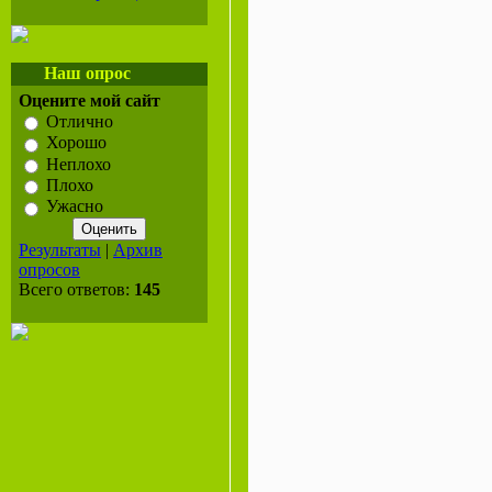
Наш опрос
Оцените мой сайт
Отлично
Хорошо
Неплохо
Плохо
Ужасно
Результаты
|
Архив
опросов
Всего ответов:
145