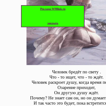
Реклама WMlink.ru
закрыть
Человек бредёт по свету .
Что - то ищет, что - то ждёт.
Человек раскроет душу, когда время п
Озарение приходит,
Он другую душу ждёт.
Почему? Не знает сам он, но он думает 
И так часто это будет, пока встретитс