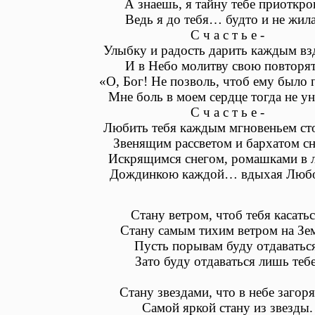
А знаешь, я тайну тебе приоткро
Ведь я до тебя… будто и не жи
С ч а с т ь е -
Улыбку и радость дарить каждым вз
И в Небо молитву свою повторят
«О, Бог! Не позволь, чтоб ему было 
Мне боль в моем сердце тогда не 
С ч а с т ь е -
Любить тебя каждым мгновеньем сто
Звенящим рассветом и бархатом 
Искрящимся снегом, ромашками в 
Дождинкою каждой… вдыхая Лю
Cтану ветром, чтоб тебя касатьс
Стану самым тихим ветром на Зе
Пусть порывам буду отдаваться
Зато буду отдаваться лишь тебе
Стану звездами, что в небе загоря
Самой яркой стану из звезды.