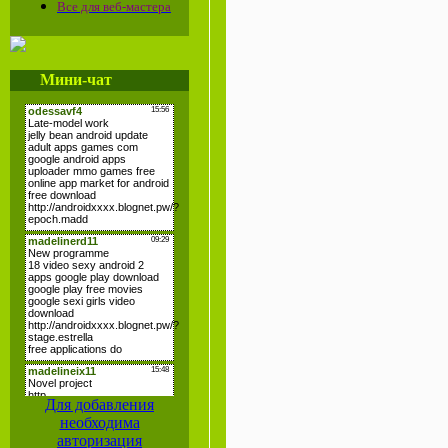
Все для веб-мастера
Мини-чат
Для добавления
необходима
авторизация