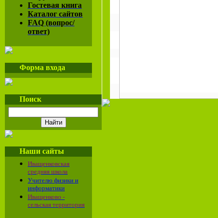
Гостевая книга
Каталог сайтов
FAQ (вопрос/
ответ)
Форма входа
Поиск
Наши сайты
Иващенковская
средняя школа
Учителю физики и
информатики
Иващенково -
сельская территория