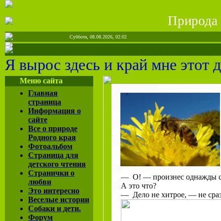
Природа 
Суббота, 08.08.2026, 02:02
Я вырос здесь и край мне этот 
Меню сайта
Главная
страница
Информация о
сайте
Все о природе
Родного края
Фотоальбом
Страница для
детского чтения
Странички о
— О! — произнес однажды ста
любви
А это что?
Это интересно
— Дело не хитрое, — не сраз
Веселые истории
Собаки и дети.
Форум