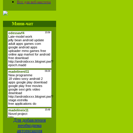
Все для веб-мастера
Мини-чат
Для добавления
необходима
авторизация