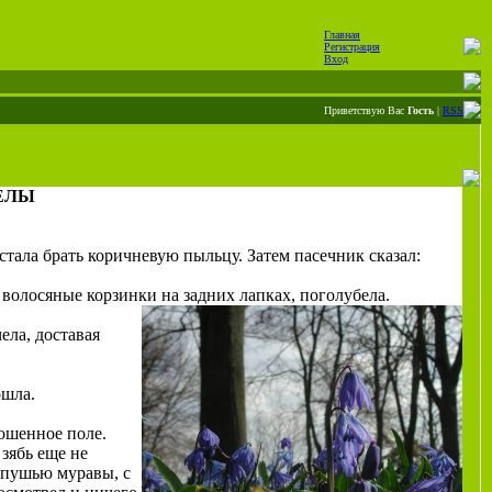
Главная
Регистрация
Вход
Приветствую Вас
Гость
|
RSS
ЕЛЫ
тала брать коричневую пыльцу. Затем пасечник сказал:
 волосяные корзинки на задних лапках, поголубела.
ела, доставая
ошла.
ошенное поле.
 зябь еще не
 опушью муравы, с