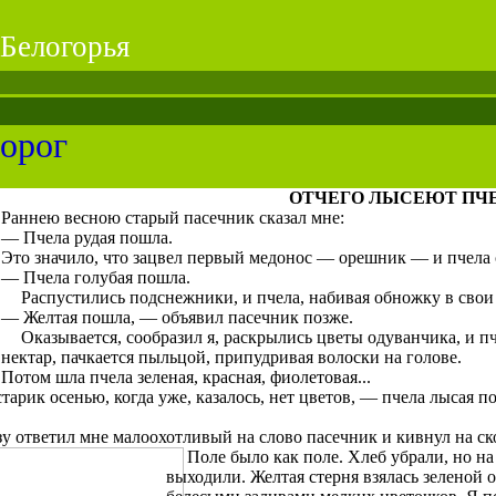
Белогорья
дорог
ОТЧЕГО ЛЫСЕЮТ ПЧ
Раннею весною старый пасечник сказал мне:
— Пчела рудая пошла.
Это значило, что зацвел первый медонос — орешник — и пчела с
— Пчела голубая пошла.
Распустились подснежники, и пчела, набивая обножку в свои
— Желтая пошла, — объявил пасечник позже.
Оказывается, сообразил я, раскрылись цветы оду­ванчика, и пч
нектар, пачкается пыльцой, припудривая волоски на голове.
Потом шла пчела зеленая, красная, фиолетовая...
рик осенью, когда уже, казалось, нет цветов, — пчела лысая п
у ответил мне малоохотливый на слово пасечник и кивнул на ск
Поле было как поле. Хлеб убрали, но на
выходили. Желтая стерня взялась зеленой