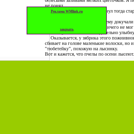
белесыми заливами мелких цветочков. Я п
не понял.
—
Зябрик объявился, — буркнул тогда ста
Реклама WMlink.ru
—
Ну и что?
Пасечник не любил, когда ему докучали 
умом. И я думал и думал, но ничего не мог
закрыть
Наконец, пасечник снисходительно улыбну
Оказывается, у зябрика этого пожнивного
сбивает на голове маленькие волоски, но 
"тюбетейку", похожую на лысинку.
Вот и кажется, что пчелы по осени лысеют