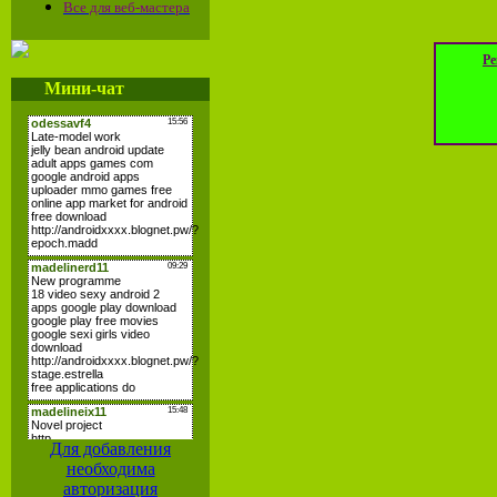
Все для веб-мастера
Ре
Мини-чат
Для добавления
необходима
авторизация