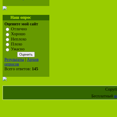
Наш опрос
Оцените мой сайт
Отлично
Хорошо
Неплохо
Плохо
Ужасно
Результаты
|
Архив
опросов
Всего ответов:
145
Copyr
Бесплатный
к