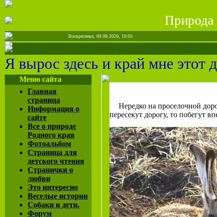
Природа 
Воскресенье, 09.08.2026, 10:05
Я вырос здесь и край мне этот 
Меню сайта
Главная
страница
Нередко на проселочной доро
Информация о
пересекут дорогу, то побегут вп
сайте
Все о природе
Родного края
Фотоальбом
Страница для
детского чтения
Странички о
любви
Это интересно
Веселые истории
Собаки и дети.
Форум