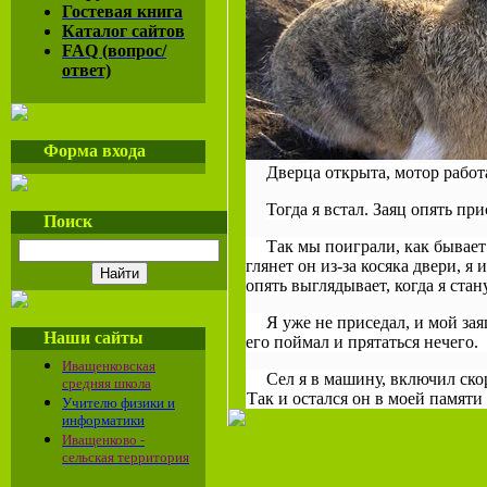
Гостевая книга
Каталог сайтов
FAQ (вопрос/
ответ)
Форма входа
Дверца открыта, мотор работа
Тогда я встал. Заяц опять при
Поиск
Так мы поиграли, как бывает
глянет он из-за косяка двери, я 
опять выглядывает, когда я стан
Я уже не приседал, и мой зая
Наши сайты
его поймал и прятаться нечего.
Иващенковская
Сел я в машину, включил скор
средняя школа
Так и остался он в моей памят
Учителю физики и
информатики
Иващенково -
сельская территория