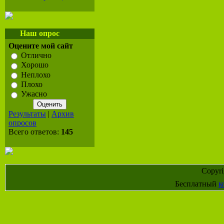
Наш опрос
Оцените мой сайт
Отлично
Хорошо
Неплохо
Плохо
Ужасно
Результаты
|
Архив
опросов
Всего ответов:
145
Copyr
Бесплатный
к