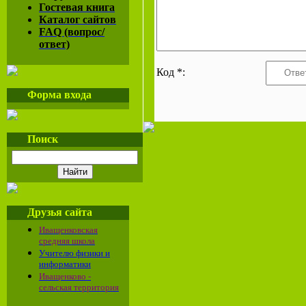
Гостевая книга
Каталог сайтов
FAQ (вопрос/
ответ)
Код *:
Форма входа
Поиск
Друзья сайта
Иващенковская
средняя школа
Учителю физики и
информатики
Иващенково -
сельская территория