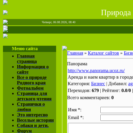
Природа
Четверг, 06.08.2026, 08:40
Меню сайта
Главная
»
Каталог сайтов
»
Биз
Главная
страница
Панорама
Информация о
http://www.panorama.ucoz.ru/
сайте
Аренда и наем квартир в город
Все о природе
Родного края
Категория:
Бизнес
| Добавил:
ag
Фотоальбом
Переходов:
679
| Рейтинг:
0.0
/
0
Страница для
Всего комментариев:
0
детского чтения
Странички о
любви
Имя *:
Это интересно
Email *:
Веселые истории
Собаки и дети.
Форум