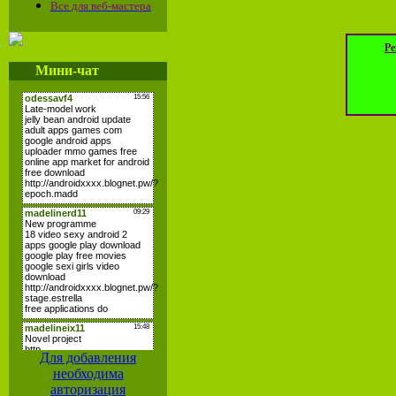
Все для веб-мастера
Ре
Мини-чат
Для добавления
необходима
авторизация