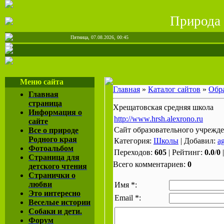
Природа
Пятница, 07.08.2026, 00:45
Меню сайта
Главная
»
Каталог сайтов
»
Обр
Главная
страница
Хрещатовская средняя школа
Информация о
http://www.hrsh.alexrono.ru
сайте
Сайт образовательного учрежд
Все о природе
Родного края
Категория:
Школы
| Добавил:
a
Фотоальбом
Переходов:
605
| Рейтинг:
0.0
/
0
Страница для
Всего комментариев:
0
детского чтения
Странички о
любви
Имя *:
Это интересно
Email *:
Веселые истории
Собаки и дети.
Форум