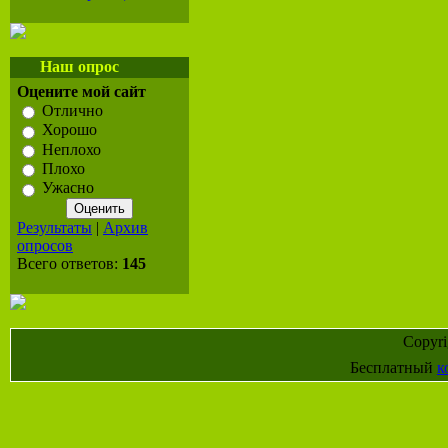
Наш опрос
Оцените мой сайт
Отлично
Хорошо
Неплохо
Плохо
Ужасно
Результаты
|
Архив
опросов
Всего ответов:
145
Copyr
Бесплатный
к