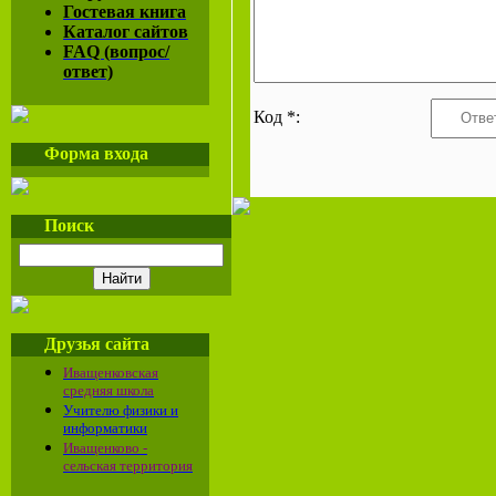
Гостевая книга
Каталог сайтов
FAQ (вопрос/
ответ)
Код *:
Форма входа
Поиск
Друзья сайта
Иващенковская
средняя школа
Учителю физики и
информатики
Иващенково -
сельская территория