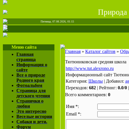
Природа
Пятница, 07.08.2026, 01:15
Меню сайта
Главная
»
Каталог сайтов
»
Обр
Главная
страница
Тютюниковская средняя школа
Информация о
http://www.tut.alexrono.ru
сайте
Информационный сайт Тютюник
Все о природе
Родного края
Категория:
Школы
| Добавил:
a
Фотоальбом
Переходов:
682
| Рейтинг:
0.0
/
0
Страница для
Всего комментариев:
0
детского чтения
Странички о
любви
Имя *:
Это интересно
Email *:
Веселые истории
Собаки и дети.
Форум