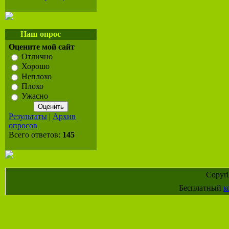
Наш опрос
Оцените мой сайт
Отлично
Хорошо
Неплохо
Плохо
Ужасно
Результаты
|
Архив
опросов
Всего ответов:
145
Copyr
Бесплатный
к