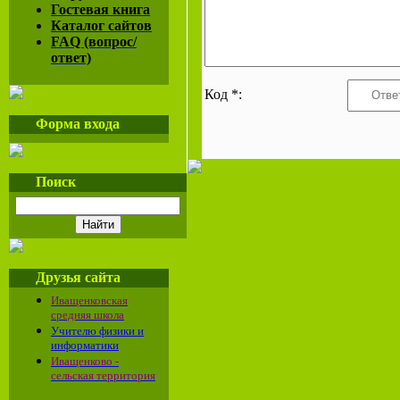
Гостевая книга
Каталог сайтов
FAQ (вопрос/
ответ)
Код *:
Форма входа
Поиск
Друзья сайта
Иващенковская
средняя школа
Учителю физики и
информатики
Иващенково -
сельская территория